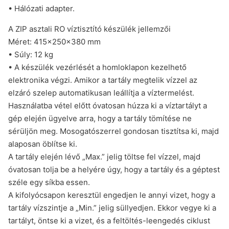
• Hálózati adapter.
A ZIP asztali RO víztisztító készülék jellemzői
Méret: 415x250x380 mm
• Súly: 12 kg
• A készülék vezérlését a homloklapon kezelhető
elektronika végzi. Amikor a tartály megtelik vízzel az
elzáró szelep automatikusan leállítja a víztermelést.
Használatba vétel előtt óvatosan húzza ki a víztartályt a
gép elején ügyelve arra, hogy a tartály tömítése ne
sérüljön meg. Mosogatószerrel gondosan tisztítsa ki, majd
alaposan öblítse ki.
A tartály elején lévő „Max.” jelig töltse fel vízzel, majd
óvatosan tolja be a helyére úgy, hogy a tartály és a géptest
széle egy síkba essen.
A kifolyócsapon keresztül engedjen le annyi vizet, hogy a
tartály vízszintje a „Min.” jelig süllyedjen. Ekkor vegye ki a
tartályt, öntse ki a vizet, és a feltöltés-leengedés ciklust