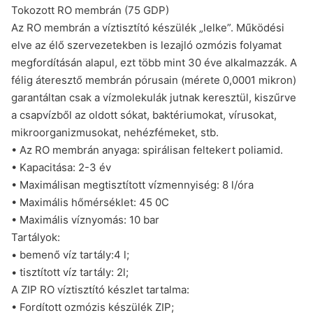
Tokozott RO membrán (75 GDP)
Az RO membrán a víztisztító készülék „lelke”. Működési
elve az élő szervezetekben is lezajló ozmózis folyamat
megfordításán alapul, ezt több mint 30 éve alkalmazzák. A
félig áteresztő membrán pórusain (mérete 0,0001 mikron)
garantáltan csak a vízmolekulák jutnak keresztül, kiszűrve
a csapvízből az oldott sókat, baktériumokat, vírusokat,
mikroorganizmusokat, nehézfémeket, stb.
• Az RO membrán anyaga: spirálisan feltekert poliamid.
• Kapacitása: 2-3 év
• Maximálisan megtisztított vízmennyiség: 8 l/óra
• Maximális hőmérséklet: 45 0C
• Maximális víznyomás: 10 bar
Tartályok:
• bemenő víz tartály:4 l;
• tisztított víz tartály: 2l;
A ZIP RO víztisztító készlet tartalma:
• Fordított ozmózis készülék ZIP;