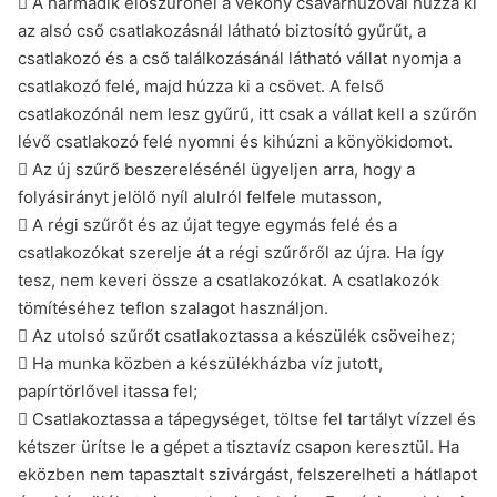
 A harmadik előszűrőnél a vékony csavarhúzóval húzza ki
az alsó cső csatlakozásnál látható biztosító gyűrűt, a
csatlakozó és a cső találkozásánál látható vállat nyomja a
csatlakozó felé, majd húzza ki a csövet. A felső
csatlakozónál nem lesz gyűrű, itt csak a vállat kell a szűrőn
lévő csatlakozó felé nyomni és kihúzni a könyökidomot.
 Az új szűrő beszerelésénél ügyeljen arra, hogy a
folyásirányt jelölő nyíl alulról felfele mutasson,
 A régi szűrőt és az újat tegye egymás felé és a
csatlakozókat szerelje át a régi szűrőről az újra. Ha így
tesz, nem keveri össze a csatlakozókat. A csatlakozók
tömítéséhez teflon szalagot használjon.
 Az utolsó szűrőt csatlakoztassa a készülék csöveihez;
 Ha munka közben a készülékházba víz jutott,
papírtörlővel itassa fel;
 Csatlakoztassa a tápegységet, töltse fel tartályt vízzel és
kétszer ürítse le a gépet a tisztavíz csapon keresztül. Ha
eközben nem tapasztalt szivárgást, felszerelheti a hátlapot