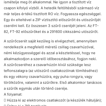
ismételje meg öt alkalommal. Ne igyon a tisztított víz
csapon kifolyó vízből. A hetedik feltöltésből származó víz
már teljes értékű tisztított RO víz. Fogyassza egészséggel.
Egy év elteltével a ZIP víztisztító előszűrőit és utószűrőjét
cserélni kell. Ez összesen 3 szűrő cseréjét jeleni. Az FT-
82, FT-92 előszűrőket és a 291600 cikkszámú utószűrőt.
A szűrőcserét saját kezűleg is elvégezheti, amennyiben
rendelkezik a megfelelő méretű csillag csavarhúzóval,
némi kézügyességgel és azzal a késztetéssel, hogy ne
alkalmazkodjon a szerelő időbeosztásához, fogjon neki.
A szűrőcseréhez a csavarhúzón kívül szüksége lesz
teflonszalagra (az utószűrő csatlakozóinak tömítéséhez)
és egy vékony csavarhúzóra, egy puha rongyra, vagy
törölközőre, valamint a szűrőkre. Első alkalomkor tanácsos
a szűrők egymás után történő cseréje.
A folyamat:
 Húzza ki az elektromos csatlakozót (a készülék hátulján);