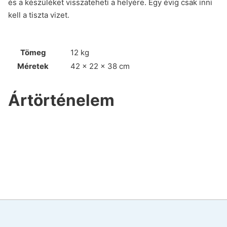
és a készüléket visszateheti a helyére. Egy évig csak inni
kell a tiszta vizet.
Tömeg
12 kg
Méretek
42 × 22 × 38 cm
Ártörténelem