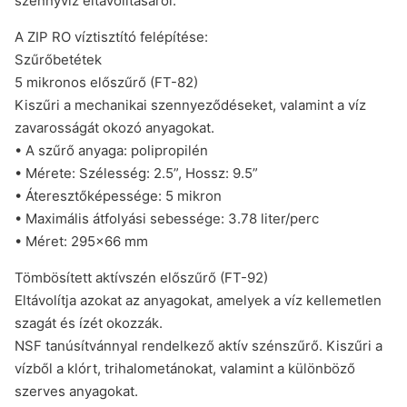
szennyvíz eltávolításáról.
A ZIP RO víztisztító felépítése:
Szűrőbetétek
5 mikronos előszűrő (FT-82)
Kiszűri a mechanikai szennyeződéseket, valamint a víz
zavarosságát okozó anyagokat.
• A szűrő anyaga: polipropilén
• Mérete: Szélesség: 2.5”, Hossz: 9.5”
• Áteresztőképessége: 5 mikron
• Maximális átfolyási sebessége: 3.78 liter/perc
• Méret: 295×66 mm
Tömbösített aktívszén előszűrő (FT-92)
Eltávolítja azokat az anyagokat, amelyek a víz kellemetlen
szagát és ízét okozzák.
NSF tanúsítvánnyal rendelkező aktív szénszűrő. Kiszűri a
vízből a klórt, trihalometánokat, valamint a különböző
szerves anyagokat.