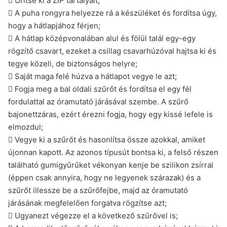
 Ürítse ki a ZIP tartályait;
 A puha rongyra helyezze rá a készüléket és fordítsa úgy,
hogy a hátlapjához férjen;
 A hátlap középvonalában alul és fölül talál egy-egy
rögzítő csavart, ezeket a csillag csavarhúzóval hajtsa ki és
tegye közeli, de biztonságos helyre;
 Saját maga felé húzva a hátlapot vegye le azt;
 Fogja meg a bal oldali szűrőt és fordítsa el egy fél
fordulattal az óramutató járásával szembe. A szűrő
bajonettzáras, ezért érezni fogja, hogy egy kissé lefele is
elmozdul;
 Vegye ki a szűrőt és hasonlítsa össze azokkal, amiket
újonnan kapott. Az azonos típusút bontsa ki, a felső részen
található gumigyűrűket vékonyan kenje be szilikon zsírral
(éppen csak annyira, hogy ne legyenek szárazak) és a
szűrőt illessze be a szűrőfejbe, majd az óramutató
járásának megfelelően forgatva rögzítse azt;
 Ugyanezt végezze el a következő szűrővel is;