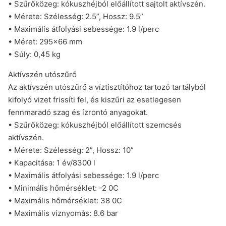
• Szűrőközeg: kókuszhéjból előállított sajtolt aktívszén.
• Mérete: Szélesség: 2.5”, Hossz: 9.5”
• Maximális átfolyási sebessége: 1.9 l/perc
• Méret: 295×66 mm
• Súly: 0,45 kg
Aktívszén utószűrő
Az aktívszén utószűrő a víztisztítóhoz tartozó tartályból
kifolyó vizet frissíti fel, és kiszűri az esetlegesen
fennmaradó szag és ízrontó anyagokat.
• Szűrőközeg: kókuszhéjból előállított szemcsés
aktívszén.
• Mérete: Szélesség: 2”, Hossz: 10”
• Kapacitása: 1 év/8300 l
• Maximális átfolyási sebessége: 1.9 l/perc
• Minimális hőmérséklet: -2 0C
• Maximális hőmérséklet: 38 0C
• Maximális víznyomás: 8.6 bar