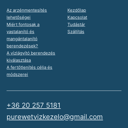
Az arzénmentesítés
Kezdőlap
lehetőségei
Kapcsolat
Miért fontosak a
Tudástár
vastalanító és
Szállítás
mangántalanító
berendezések?
A vízlágyító berendezés
kiválasztása
A fertőtlenítés célja és
módszerei
+36 20 257 5181
purewetvizkezelo@gmail.com