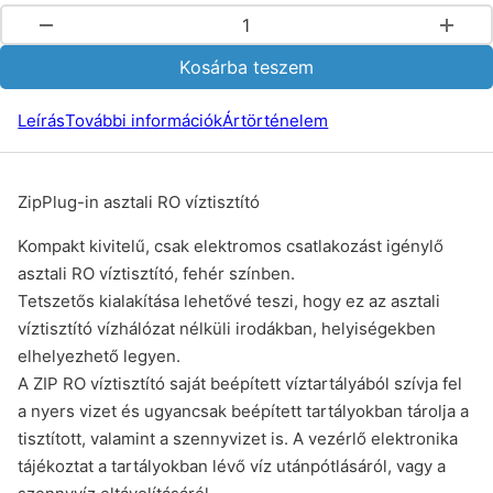
ZipPlug-in asztali RO víztisztító mennyiség
Kosárba teszem
Leírás
További információk
Ártörténelem
ZipPlug-in asztali RO víztisztító
Kompakt kivitelű, csak elektromos csatlakozást igénylő
asztali RO víztisztító, fehér színben.
Tetszetős kialakítása lehetővé teszi, hogy ez az asztali
víztisztító vízhálózat nélküli irodákban, helyiségekben
elhelyezhető legyen.
A ZIP RO víztisztító saját beépített víztartályából szívja fel
a nyers vizet és ugyancsak beépített tartályokban tárolja a
tisztított, valamint a szennyvizet is. A vezérlő elektronika
tájékoztat a tartályokban lévő víz utánpótlásáról, vagy a