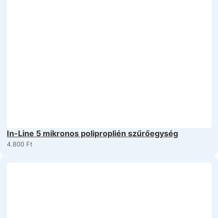
In-Line 5 mikronos poliproplién szűrőegység
4.800
Ft