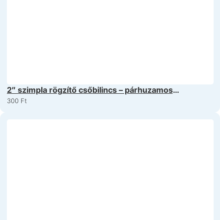
2″ szimpla rögzítő csőbilincs – párhuzamos
szűrőbetétekhez
300
Ft