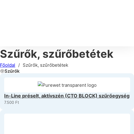
Szűrők, szűrőbetétek
Főoldal
/
Szűrők, szűrőbetétek
In-Line préselt, aktívszén (CTO BLOCK) szűrőegység
7.500
Ft