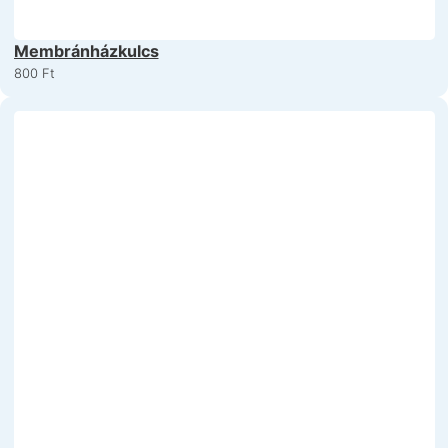
Membránházkulcs
800
Ft