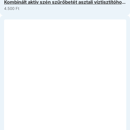
Kombinált aktív szén szűrőbetét asztali víztisztítóhoz
– 5 micron and GAC carbon
4.500
Ft