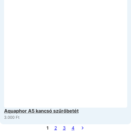
Aquaphor A5 kancsó szűrőbetét
3.000
Ft
1
2
3
4