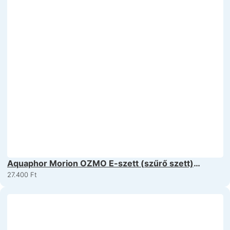
Aquaphor Morion OZMO E-szett (szűrő szett)
(k5,k2,k7M)
27.400
Ft