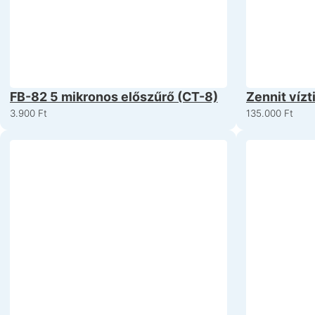
FB-82 5 mikronos előszűrő (CT-8)
Zennit vízt
nyomásfok
3.900
Ft
135.000
Ft