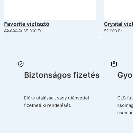
Favorite víztisztó
Crystal vízt
Original price was: 82.900 Ft.
Current price is: 65.000 Ft.
82.900
Ft
65.000
Ft
59.900
Ft
Biztonságos fizetés
Gyor
Előre utalással, vagy utánvéttel
GLS fut
fizetheti ki rendelését.
csomag
csomag