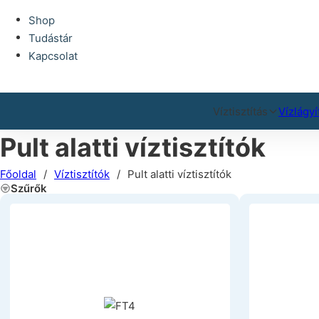
Ugrás a fő tartalomhoz
Ugrás a lábléchez
Shop
Tudástár
Kapcsolat
Víztisztítás
Vízlágyí
Pult alatti víztisztítók
Főoldal
/
Víztisztítók
/
Pult alatti víztisztítók