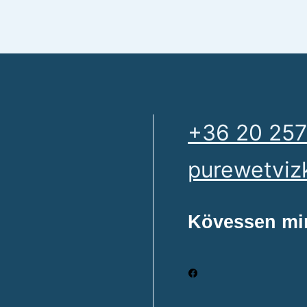
+36 20 257
purewetviz
Kövessen mi