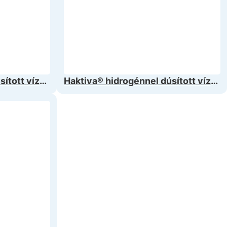
ított víz
Haktiva® hidrogénnel dúsított víz
zűrős
készítő – FT-Line 3 ultraszűrős
víztisztítóval