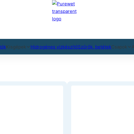
tók
Kisgépek
Hidrogénes vízkészítő
Szűrők, betétek
Csapok
A