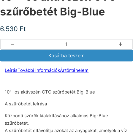
szűrőbetét Big-Blue
6.530
Ft
10" -os aktívszén CTO szűrőbetét Big-Blue mennyiség
Kosárba teszem
Leírás
További információk
Ártörténelem
10″ -os aktívszén CTO szűrőbetét Big-Blue
A szűrőbetét leírása
Központi szűrők kialakításához alkalmas Big-Blue
szűrőbetét.
A szűrőbetét eltávolítja azokat az anyagokat, amelyek a víz