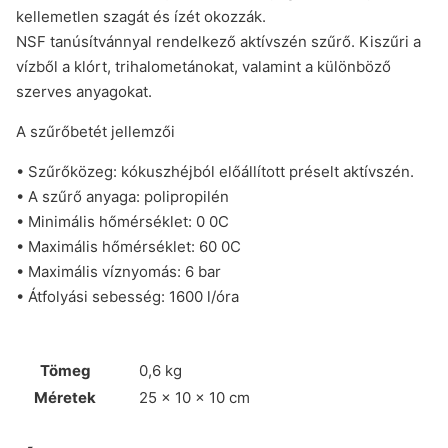
kellemetlen szagát és ízét okozzák.
NSF tanúsítvánnyal rendelkező aktívszén szűrő. Kiszűri a
vízből a klórt, trihalometánokat, valamint a különböző
szerves anyagokat.
A szűrőbetét jellemzői
• Szűrőközeg: kókuszhéjból előállított préselt aktívszén.
• A szűrő anyaga: polipropilén
• Minimális hőmérséklet: 0 0C
• Maximális hőmérséklet: 60 0C
• Maximális víznyomás: 6 bar
• Átfolyási sebesség: 1600 l/óra
Tömeg
0,6 kg
Méretek
25 × 10 × 10 cm