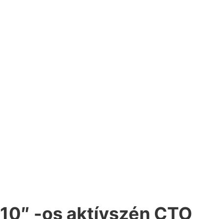
10″ -os aktívszén CTO