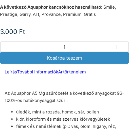
A következő Aquaphor kancsókhoz használható:
Smile,
Prestige, Garry, Art, Provance, Premium, Gratis
3.000
Ft
Aquaphor A5 Mg kancsó szűrőbetét mennyiség
Kosárba teszem
Leírás
További információk
Ártörténelem
Az Aquaphor A5 Mg szűrőbetét a következő anyagokat 96-
100%-os hatékonysággal szűri:
üledék, mint a rozsda, homok, sár, pollen
klór, kloroform és más szerves klórvegyületek
fémek és nehézfémek (pl.: vas, ólom, higany, réz,