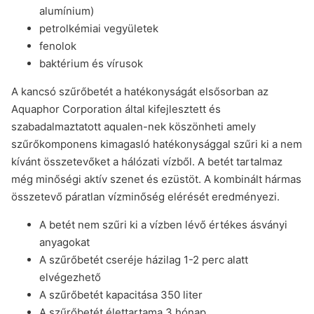
alumínium)
petrolkémiai vegyületek
fenolok
baktérium és vírusok
A kancsó szűrőbetét a hatékonyságát elsősorban az
Aquaphor Corporation által kifejlesztett és
szabadalmaztatott aqualen-nek köszönheti amely
szűrőkomponens kimagasló hatékonysággal szűri ki a nem
kívánt összetevőket a hálózati vízből. A betét tartalmaz
még minőségi aktív szenet és ezüstöt. A kombinált hármas
összetevő páratlan vízminőség elérését eredményezi.
A betét nem szűri ki a vízben lévő értékes ásványi
anyagokat
A szűrőbetét cseréje házilag 1-2 perc alatt
elvégezhető
A szűrőbetét kapacitása 350 liter
A szűrőbetét élettartama 3 hónap