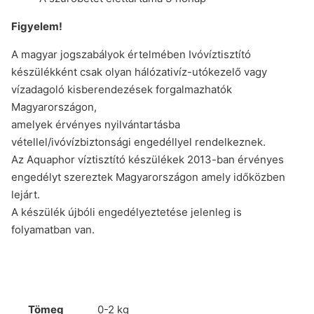
Figyelem!
A magyar jogszabályok értelmében Ivóvíztisztító
készülékként csak olyan hálózativíz-utókezelő vagy
vízadagoló kisberendezések forgalmazhatók
Magyarországon,
amelyek érvényes nyilvántartásba
vétellel/ivóvízbiztonsági engedéllyel rendelkeznek.
Az Aquaphor víztisztító készülékek 2013-ban érvényes
engedélyt szereztek Magyarországon amely időközben
lejárt.
A készülék újbóli engedélyeztetése jelenleg is
folyamatban van.
Tömeg
0-2 kg