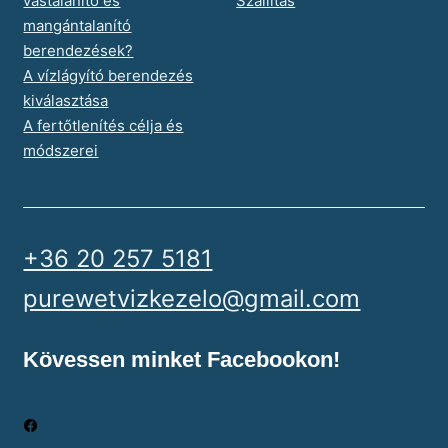
vastalanító és
Szállítás
mangántalanító
berendezések?
A vízlágyító berendezés
kiválasztása
A fertőtlenítés célja és
módszerei
+36 20 257 5181
purewetvizkezelo@gmail.com
Kövessen minket Facebookon!