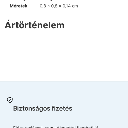
Méretek
0,8 × 0,8 × 0,14 cm
Ártörténelem
Biztonságos fizetés
Előre utalással, vagy utánvéttel fizetheti ki