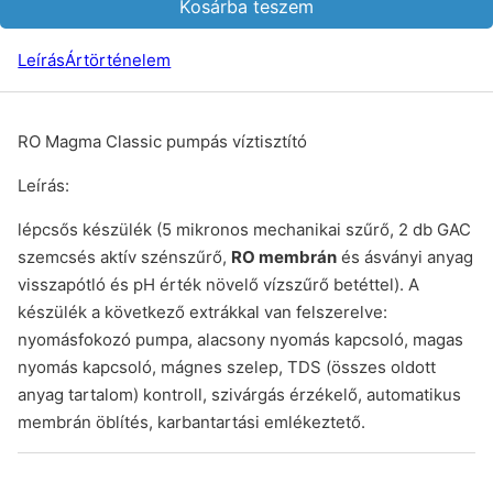
Kosárba teszem
Leírás
Ártörténelem
RO Magma Classic pumpás víztisztító
Leírás:
lépcsős készülék (5 mikronos mechanikai szűrő, 2 db GAC
szemcsés aktív szénszűrő,
RO membrán
és ásványi anyag
visszapótló és pH érték növelő vízszűrő betéttel). A
készülék a következő extrákkal van felszerelve:
nyomásfokozó pumpa, alacsony nyomás kapcsoló, magas
nyomás kapcsoló, mágnes szelep, TDS (összes oldott
anyag tartalom) kontroll, szivárgás érzékelő, automatikus
membrán öblítés, karbantartási emlékeztető.