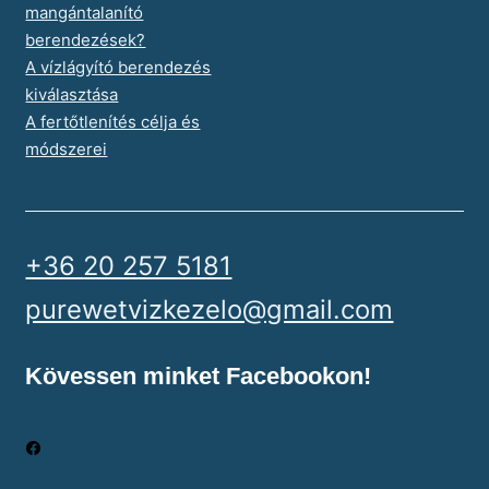
mangántalanító
berendezések?
A vízlágyító berendezés
kiválasztása
A fertőtlenítés célja és
módszerei
+36 20 257 5181
purewetvizkezelo@gmail.com
Kövessen minket Facebookon!