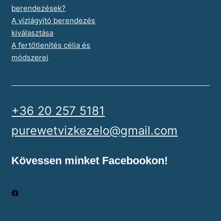
berendezések?
A vízlágyító berendezés
kiválasztása
A fertőtlenítés célja és
módszerei
+36 20 257 5181
purewetvizkezelo@gmail.com
Kövessen minket Facebookon!