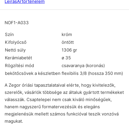
Leírás
Ártörténelem
NOF1-A033
Szín
króm
Kifolyócső
öntött
Nettó súly
1306 gr
Kerámiabetét
ø 35
Rögzítési mód
csavaranya (koronás)
bekötőcsövek a készletben
flexibilis 3/8 (hossza 350 mm)
A Zegor óriási tapasztalataival elérte, hogy kivitelezők,
szerelők, vásárlók többsége az általuk gyártott termékeket
válasszák. Csaptelepei nem csak kiváló minőségűek,
hanem nagyszerű formatervezésük és elegáns
megjelenésük mellett számos funkcióval teszik vonzóvá
magukat.