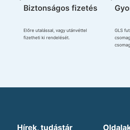
Biztonságos fizetés
Gyor
Előre utalással, vagy utánvéttel
GLS fut
fizetheti ki rendelését.
csomag
csomag
Hírek, tudástár
Oldala