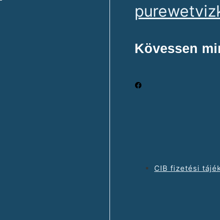
purewetviz
Kövessen mi
CIB fizetési táj