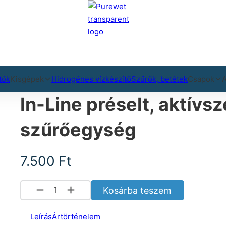
tók
Kisgépek
Hidrogénes vízkészítő
Szűrők, betétek
Csapok
A
In-Line préselt, aktív
szűrőegység
7.500
Ft
In-Line préselt, aktívszén (CTO BLOCK) szű
Kosárba teszem
Leírás
Ártörténelem