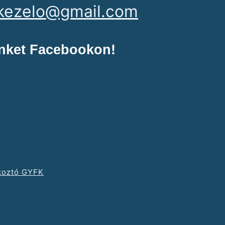
kezelo@gmail.com
nket Facebookon!
ékoztó GYFK