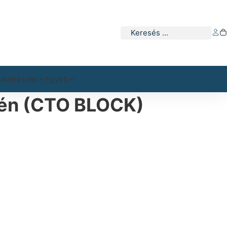
Keresés
lkatrészek
Egyéb
szén (CTO BLOCK)
rőegység mennyiség