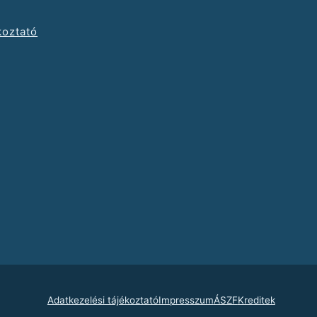
koztató
Adatkezelési tájékoztató
Impresszum
ÁSZF
Kreditek