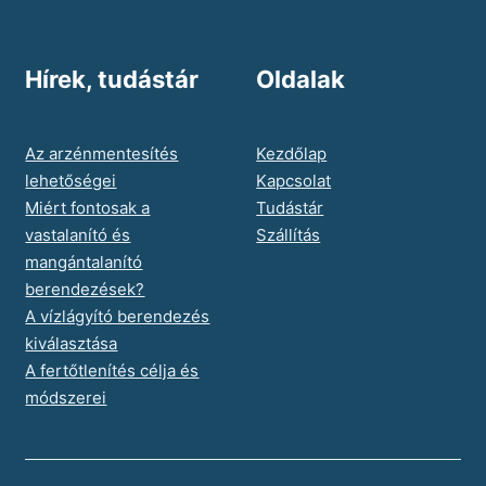
Hírek, tudástár
Oldalak
Az arzénmentesítés
Kezdőlap
lehetőségei
Kapcsolat
Miért fontosak a
Tudástár
vastalanító és
Szállítás
mangántalanító
berendezések?
A vízlágyító berendezés
kiválasztása
A fertőtlenítés célja és
módszerei